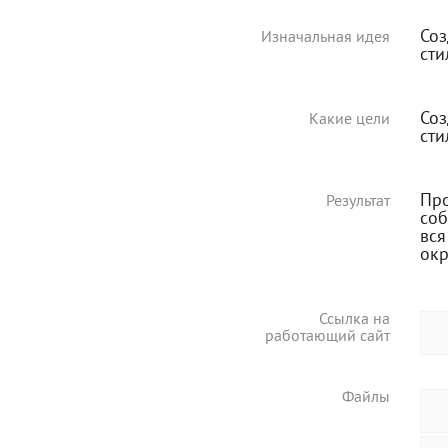
Соз
Изначальная идея
сти
Соз
Какие цели
сти
Про
Результат
соб
вс
окр
Ссылка на
работающий сайт
Файлы