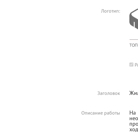
Логотип:
Р
Жил
Заголовок
На
Описание работы
не
про
ход