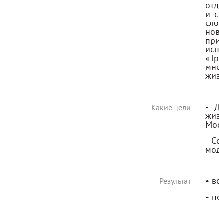
отд
и с
сл
но
пр
ис
«Тр
мно
жиз
- 
Какие цели
жиз
Мос
- C
мод
• в
Результат
• п