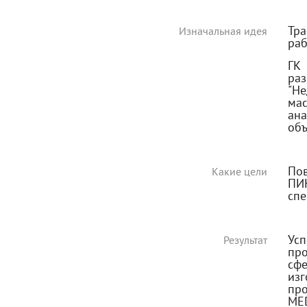
Тр
Изначальная идея
раб
ГК
ра
"Н
ма
ан
объ
По
Какие цели
ПИ
спе
Ус
Результат
пр
сф
из
пр
ME