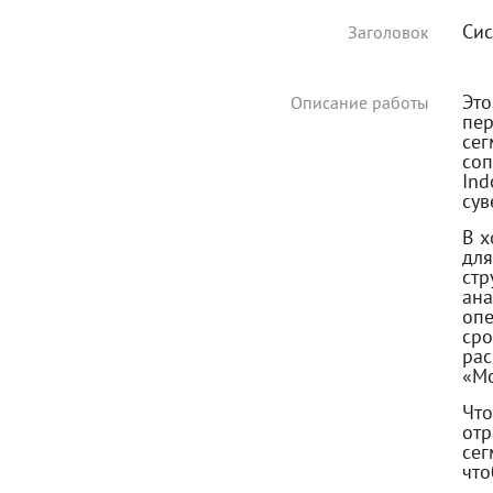
Cис
Заголовок
Это
Описание работы
пе
се
со
In
сув
В х
дл
стр
ана
опе
ср
ра
«Мо
Чт
отр
сег
что